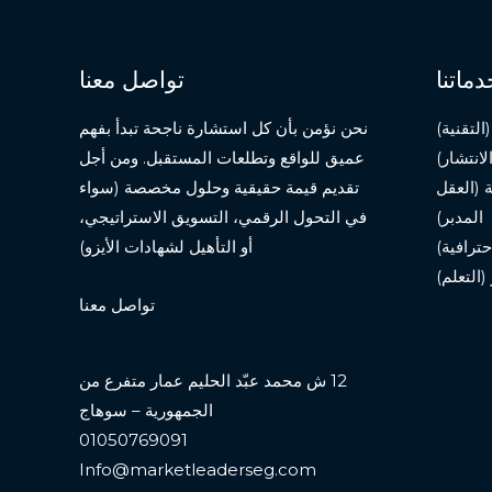
دماتنا
تواصل معنا
لتقنية)
نحن نؤمن بأن كل استشارة ناجحة تبدأ بفهم
لانتشار)
عميق للواقع وتطلعات المستقبل. ومن أجل
 (العقل
تقديم قيمة حقيقية وحلول مخصصة (سواء
المدبر)
في التحول الرقمي، التسويق الاستراتيجي،
حترافية)
أو التأهيل لشهادات الأيزو)
(التعلم)
تواصل معنا
12 ش محمد عبّد الحليم عمار متفرع من
الجمهورية – سوهاج
01050769091
Info@marketleaderseg.com