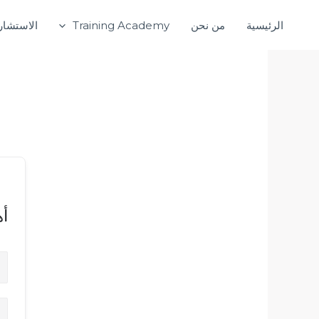
خطي
الرئيسية
من نحن
Training Academy
الاستشار
لى
لمحتوى
أه