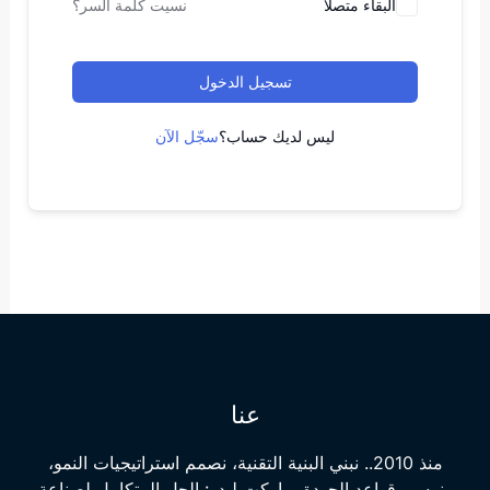
البقاء متصلا
نسيت كلمة السر؟
تسجيل الدخول
ليس لديك حساب؟
سجّل الآن
عنا
منذ 2010.. نبني البنية التقنية، نصمم استراتيجيات النمو،
ونرسي قواعد الجودة. ماركت ليدر: الحل المتكامل لصناعة