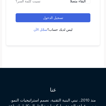
البقاء متصلا
نسيت كلمة السر؟
تسجيل الدخول
ليس لديك حساب؟
سجّل الآن
عنا
منذ 2010.. نبني البنية التقنية، نصمم استراتيجيات النمو،
ونرسي قواعد الجودة. ماركت ليدر: الحل المتكامل لصناعة