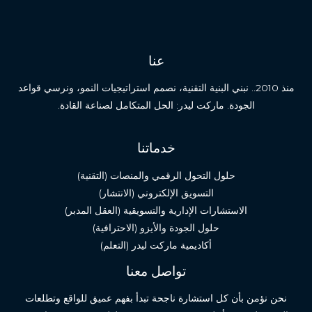
عنا
منذ 2010.. نبني البنية التقنية، نصمم استراتيجيات النمو، ونرسي قواعد
الجودة. ماركت ليدر: الحل المتكامل لصناعة القادة.
خدماتنا
حلول التحول الرقمي والمنصات (التقنية)
التسويق الإلكتروني (الانتشار)
الاستشارات الإدارية والتسويقية (العقل المدبر)
حلول الجودة والأيزو (الاحترافية)
أكاديمية ماركت ليدر (التعلم)
تواصل معنا
نحن نؤمن بأن كل استشارة ناجحة تبدأ بفهم عميق للواقع وتطلعات